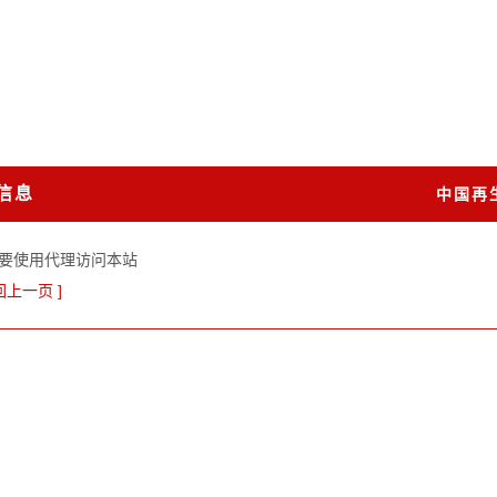
信息
中国再
要使用代理访问本站
回上一页 ]