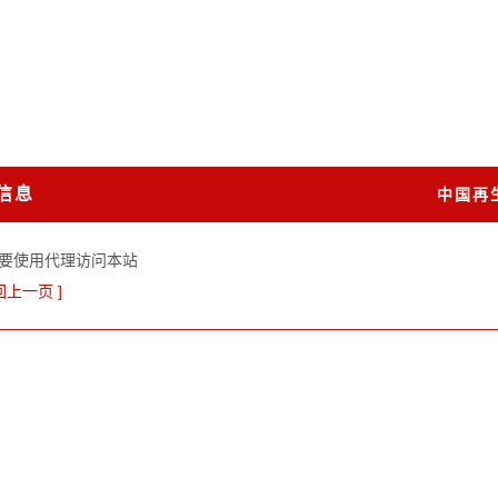
信息
中国再
要使用代理访问本站
回上一页 ]